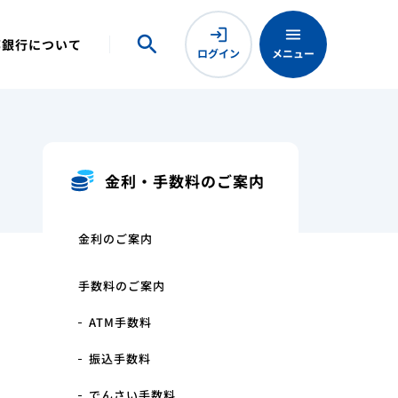
login
menu
search
close
邦銀行について
ション
インターネットバンキング
ログイン
メニュー
海邦銀行について
金利・手数料のご案内
金利のご案内
手数料のご案内
ATM手数料
する
便利につかう
振込手数料
でんさい手数料