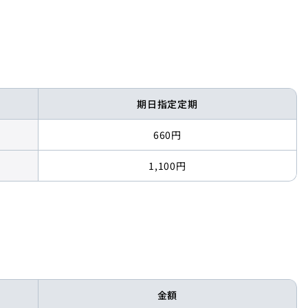
ローン
そなえる
ローン
運用する
ーローン
期日指定定期
ーン
660円
ームローン
1,100円
ーン
用ローン
レーション
んのWEB完結ローン
金額