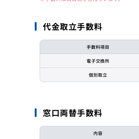
出し入れ自由な預金
カード
定期預金
フリー
代金取立手数料
積立預金
マイカ
手数料項目
財形預金
教育ロ
電子交換所
リフォ
個別取立
住宅ロ
資産活
窓口両替手数料
シミュ
かいぎ
内容