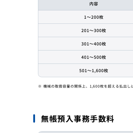
内容
1〜200枚
201〜300枚
301〜400枚
401〜500枚
501〜1,600枚
機械の取扱容量の関係上、1,600枚を超える払出
無帳預入事務手数料