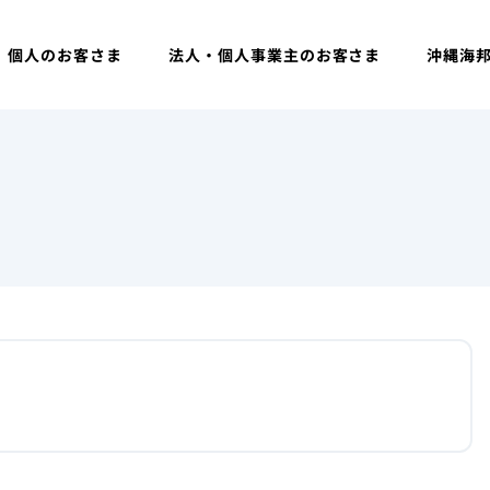
個人のお客さま
法人・個人事業主のお客さま
沖縄海
数料のご案内
よくあるご質問
お問い合わせ一覧
インフォメー
法人・個人事業主のお客さま
個人のお客さま
かりる
そなえる・運用