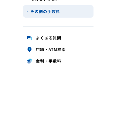
スマートフォン向けサービス
その他の手数料
ポイントサービス
定額自動送金サービス
よくある質問
店舗・ATM検索
便利なカード
金利・手数料
口座振替受付サービス