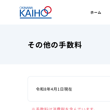
ホーム
店舗・ATM 検索
金利・手
ホーム
個人のお客様
その他の手数料
令和8年4月1日現在
ためる・ふやす
手数料は消費税を含んでいます。