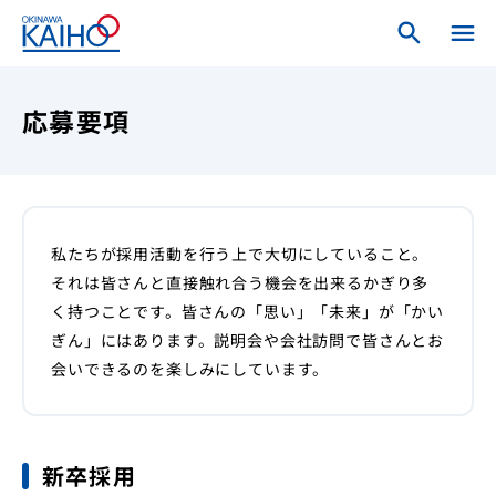
search
search
menu
close
ホーム
応募要項
ログインメニュー
個人のお客さま
私たちが採用活動を行う上で大切にしていること。
それは皆さんと直接触れ合う機会を出来るかぎり多
法人・個人事業主のお客さま
く持つことです。皆さんの「思い」「未来」が「かい
ぎん」にはあります。説明会や会社訪問で皆さんとお
海邦銀行について
会いできるのを楽しみにしています。
新卒採用