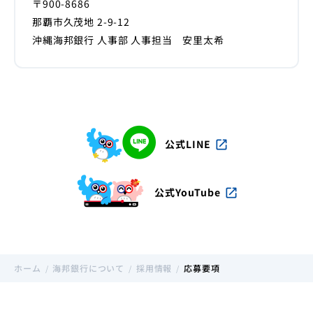
〒900-8686
那覇市久茂地 2-9-12
沖縄海邦銀行 人事部 人事担当 安里太希
公式LINE
open_in_new
公式YouTube
open_in_new
ホーム
海邦銀行について
採用情報
応募要項