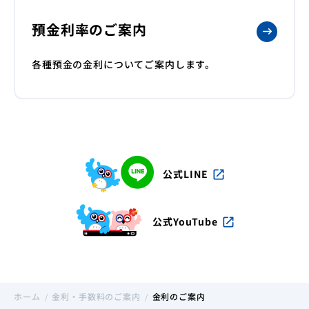
預金利率のご案内
店舗・ATM
金利・手数料
よくあるご質問
各種預金の金利についてご案内します。
インフォメーション
お問い合わせ一覧
インターネットバンキング
公式LINE
open_in_new
公式YouTube
open_in_new
ホーム
金利・手数料のご案内
金利のご案内