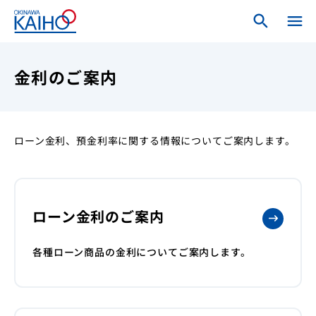
search
search
menu
close
ホーム
金利のご案内
ログインメニュー
ローン金利、預金利率に関する情報についてご案内します。
個人のお客さま
法人・個人事業主のお客さま
ローン金利のご案内
海邦銀行について
各種ローン商品の金利についてご案内します。