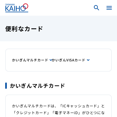
search
search
menu
close
ホーム
便利なカード
ログインメニュー
個人のお客さま
かいぎんマルチカード
かいぎんVISAカード
法人・個人事業主のお客さま
かいぎんマルチカード
海邦銀行について
かいぎんマルチカードは、「ICキャッシュカード」と
「クレジットカード」「電子マネーiD」がひとつにな