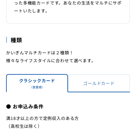
った多機能カードです。あなたの生活をマルチにサポ
ートいたします。
店舗・ATM
金利・手数料
よくあるご質問
インフォメーション
お問い合わせ一覧
種類
インターネットバンキング
かいぎんマルチカードは２種類！
様々なライフスタイルに合わせて選べます。
クラシックカード
ゴールドカード
（首里城）
● お申込み条件
満18才以上の方で定例収入のある方
（高校生は除く）