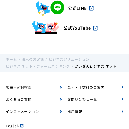
公式LINE
open_in_new
公式YouTube
open_in_new
ホーム
法人のお客様
ビジネスソリューション
ビジネスiネット・ファームバンキング
かいぎんビジネスiネット
店舗・ATM検索
金利・手数料のご案内
よくあるご質問
お問い合わせ一覧
インフォメーション
採用情報
English
open_in_new