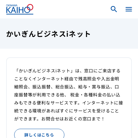
search
search
menu
close
ホーム
かいぎんビジネスiネット
ログインメニュー
個人のお客さま
「かいぎんビジネスiネット」は、窓口にご来店する
ことなくインターネット経由で残高照会や入出金明
法人・個人事業主のお客さま
細照会、振込振替、総合振込、給与・賞与振込、口
座振替等が利用できる他、 税金・各種料金の払い込
海邦銀行について
みもできる便利なサービスです。インターネットに接
続できる環境があればすぐにサービスを受けること
ができます。お問合せはお近くの窓口まで！
詳しくはこちら