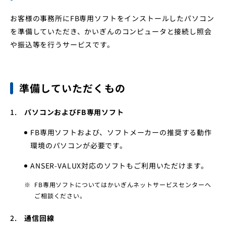
お客様の事務所にFB専用ソフトをインストールしたパソコン
店舗・ATM
金利・手数料
よくあるご質問
を準備していただき、かいぎんのコンピュータと接続し照会
や振込等を行うサービスです。
インフォメーション
お問い合わせ一覧
インターネットバンキング
準備していただくもの
1.
パソコンおよびFB専用ソフト
FB専用ソフトおよび、ソフトメーカーの推奨する動作
環境のパソコンが必要です。
ANSER-VALUX対応のソフトもご利用いただけます。
FB専用ソフトについてはかいぎんネットサービスセンターへ
ご相談ください。
2.
通信回線