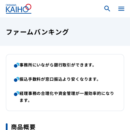
search
search
menu
close
ホーム
ファームバンキング
ログインメニュー
個人のお客さま
事務所にいながら銀行取引ができます。
法人・個人事業主のお客さま
振込手数料が窓口振込より安くなります。
経理事務の合理化や資金管理が一層効率的になり
海邦銀行について
ます。
商品概要