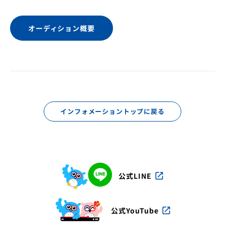
オーディション概要
インフォメーショントップに戻る
公式LINE
open_in_new
公式YouTube
open_in_new