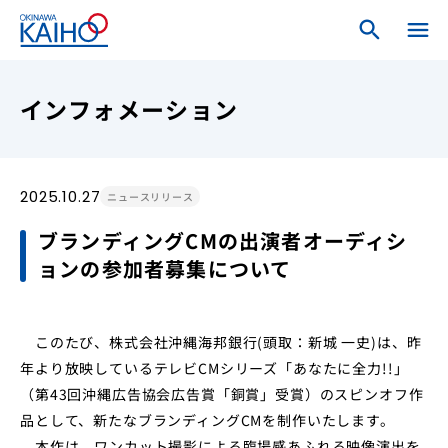
search
search
menu
close
ホーム
インフォメーション
ログインメニュー
2025.10.27
ニュースリリース
個人のお客さま
ブランディングCMの出演者オーディシ
ョンの参加者募集について
法人・個人事業主のお客さま
海邦銀行について
このたび、株式会社沖縄海邦銀行(頭取：新城 一史)は、昨
年より放映しているテレビCMシリーズ「あなたに全力!!」
（第43回沖縄広告協会広告賞「銅賞」受賞）のスピンオフ作
品として、新たなブランディングCMを制作いたします。
本作は、ワンカット撮影による臨場感あふれる映像演出を