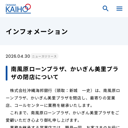
search
search
menu
close
ホーム
インフォメーション
ログインメニュー
2026.04.30
ニュースリリース
個人のお客さま
南風原ローンプラザ、かいぎん美里プラ
ザの閉店について
法人・個人事業主のお客さま
株式会社沖縄海邦銀行（頭取：新城 一史）は、南風原ロ
海邦銀行について
ーンプラザ、かいぎん美里プラザを閉店し、最寄りの営業
店、コールセンターに業務を継承いたします。
これまで、南風原ローンプラザ、かいぎん美里プラザをご
愛顧いただき心より御礼申し上げます。
業務を継承する営業店では、職員一同、お客さまのお役に