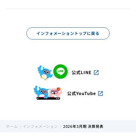
店舗・ATM
金利・手数料
よくあるご質問
インフォメーション
お問い合わせ一覧
インフォメーショントップに戻る
インターネットバンキング
公式LINE
open_in_new
公式YouTube
open_in_new
ホーム
インフォメーション
2026年3月期 決算発表