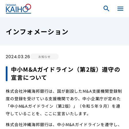
search
search
menu
close
ホーム
インフォメーション
ログインメニュー
2024.03.26
お知らせ
個人のお客さま
中小M&Aガイドライン（第2版）遵守の
宣言について
法人・個人事業主のお客さま
株式会社沖縄海邦銀行は、国が創設したM&A支援機関登録制
海邦銀行について
度の登録を受けている支援機関であり、中小企業庁が定めた
「中小M&Aガイドライン（第2版）」（令和５年９月）を遵
守していることを、ここに宣言いたします。
株式会社沖縄海邦銀行は、中小M&Aガイドラインを遵守し、