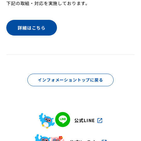
下記の取組・対応を実施しております。
店舗・ATM
金利・手数料
よくあるご質問
詳細はこちら
インフォメーション
お問い合わせ一覧
インターネットバンキング
インフォメーショントップに戻る
公式LINE
open_in_new